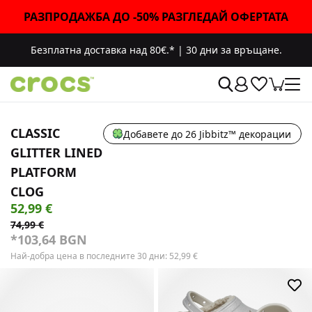
РАЗПРОДАЖБА ДО -50% РАЗГЛЕДАЙ ОФЕРТАТА
Безплатна доставка над 80€.*
|
30 дни за връщане.
CLASSIC
Добавете до 26 Jibbitz™ декорации
GLITTER LINED
PLATFORM
CLOG
52,99 €
74,99 €
*103,64 BGN
Най-добра цена в последните 30 дни:
52,99
€