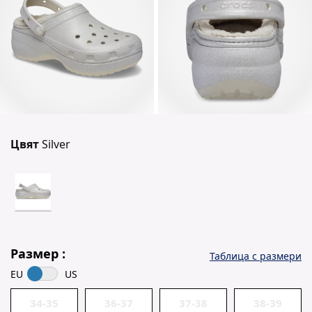
Цвят
Silver
Размер :
Таблица с размери
EU
US
34-35
36-37
37-38
38-39