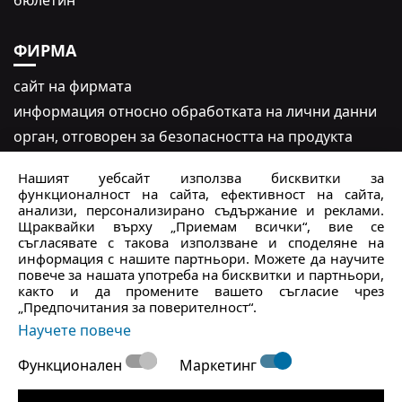
бюлетин
ФИРМА
сайт на фирмата
информация относно обработката на лични данни
oрган, отговорен за безопасността на продукта
Правила за използване на съдържание от
Нашият уебсайт използва бисквитки за
потребители – #yescrocs
функционалност на сайта, ефективност на сайта,
анализи, персонализирано съдържание и реклами.
Щраквайки върху „Приемам всички“, вие се
Обслужване на клиенти
съгласявате с такова използване и споделяне на
информация с нашите партньори. Можете да научите
Понеделник - Петък
10:00 - 15:00
повече за нашата употреба на бисквитки и партньори,
както и да промените вашето съгласие чрез
Събота - неделя
Затворено
„Предпочитания за поверителност“.
crocs.bg@intersocks.pl
Научете повече
+359
Функционален
Маркетинг