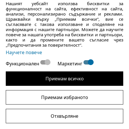
Нашият уебсайт използва бисквитки за
ВЛЕЗТЕ В МОЯ АКАУНТ
функционалност на сайта, ефективност на сайта,
анализи, персонализирано съдържание и реклами.
Щраквайки върху „Приемам всички“, вие се
ЛОКАТОР НА МАГАЗИНИ
съгласявате с такова използване и споделяне на
информация с нашите партньори. Можете да научите
повече за нашата употреба на бисквитки и партньори,
както и да промените вашето съгласие чрез
„Предпочитания за поверителност“.
Научете повече
ОНЛАЙН МАГАЗИН
Функционален
Маркетинг
правилник
форми на плащане
Приемам всичко
разходи и срокове за доставка
таблица с размери
Приемам избраното
ОБСЛУЖВАНЕ НА КЛИЕНТИ
Отхвърляне
oтказ от договора тук
често задавани въпроси