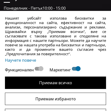
Понеделник - Петък
10:00 - 15:00
Събота - неделя
Затворено
Нашият уебсайт използва бисквитки за
функционалност на сайта, ефективност на сайта,
crocs.bg@intersocks.pl
анализи, персонализирано съдържание и реклами.
Щраквайки върху „Приемам всички“, вие се
+359
съгласявате с такова използване и споделяне на
информация с нашите партньори. Можете да научите
повече за нашата употреба на бисквитки и партньори,
Изпрати
както и да промените вашето съгласие чрез
„Предпочитания за поверителност“.
Приемам
Политиката за поверителност
.
Научете повече
Функционален
Маркетинг
*Всички цени, показани в български лева (BGN), са само с
информационна цел и се основават на фиксиран курс на
Приемам всичко
конвертиране от 1 EUR = 1.95583 BGN.
Приемам избраното
|