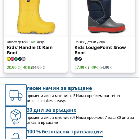
Unisex Детски
Sale
Деца
Unisex Детски
Деца
Kids’ Handle It Rain
Kids LodgePoint Snow
Boot
Boot
20.99 €
(-40%)
27.99 €
(-49%)
34.99 €
54.99 €
лесен начин за връщане
промени ли си мнението? Няма проблем our return
process makes it easy.
30 дни за връщане
промени ли си мнението? Няма проблем. Имаш 30 дни за
отказ и връщане
100 % безопасни транзакции