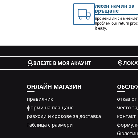
лесен начин за
връщане
промени ли си мнение
проблем our return pro
it easy.
ВЛЕЗТЕ В МОЯ АКАУНТ
ЛОКА
ОНЛАЙН МАГАЗИН
ОБСЛУ
правилник
oтказ от
форми на плащане
често з
разходи и срокове за доставка
контакт
таблица с размери
формуля
бюлети