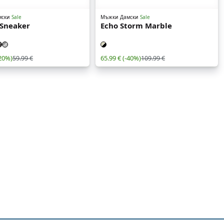
мски
Sale
Мъжки
Дамски
Sale
 Sneaker
Echo Storm Marble
-20%)
65.99 €
(-40%)
59.99 €
109.99 €