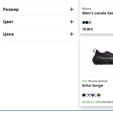
Дамски
Мъжки
Размер
Мъжки
Men's Locale Ea
36-37
37-38
38-39
39-40
Цвят
41-42
42-43
43-44
45-46
79.99 €
Beige
Neutral
Цена
46-47
48-49
Light Blue
Pink
Black
От
До
€
€
Grey
Brown
Blue
Green
42.99 €
79.99 €
Sale
Мъжки
Дамски
Echo Surge
49.99 €
(-50%)
99.99 €