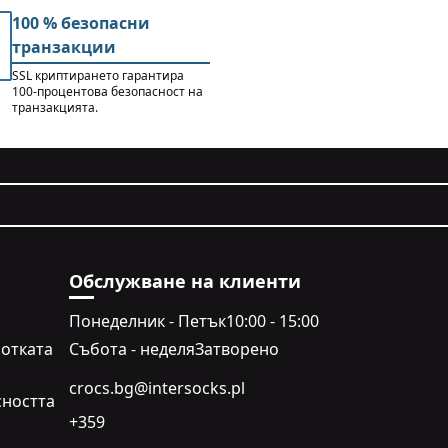
100 % безопасни
транзакции
SSL криптирането гарантира
100-процентова безопасност на
транзакцията.
Обслужване на клиенти
Понеделник - Петък
10:00 - 15:00
отката
Събота - неделя
Затворено
crocs.bg@intersocks.pl
сността
+359