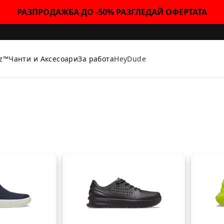
РАЗПРОДАЖБА ДО -50% РАЗГЛЕДАЙ ОФЕРТАТА
tz™
Чанти и Аксесоари
За работа
HeyDude