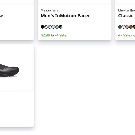
Мъжки
Sale
Мъжки
Да
se
Men's InMotion Pacer
Classic
42.99 €
-
74.99 €
47.99 €
(