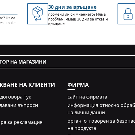
30 дни за връщане
промени ли си мнението? Няма
то? Няма
проблем. Имаш 30 дни за отказ и
cess makes
връщане
ТОР НА МАГАЗИНИ
ЖВАНЕ НА КЛИЕНТИ
ФИРМА
 договора тук
сайт на фирмата
адавани въпроси
информация относно обраб
на лични данни
oрган, отговорен за безопа
ра за рекламация
на продукта
н