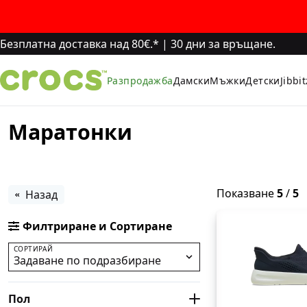
Безплатна доставка над 80€.*
|
30 дни за връщане.
Разпродажба
Дамски
Мъжки
Детски
Jibbi
Маратонки
Показване
5
/
5
Назад
Филтриране и Сортиране
СОРТИРАЙ
Задаване по подразбиране
Пол