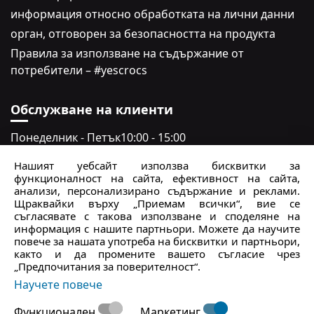
информация относно обработката на лични данни
oрган, отговорен за безопасността на продукта
Правила за използване на съдържание от
потребители – #yescrocs
Обслужване на клиенти
Понеделник - Петък
10:00 - 15:00
Събота - неделя
Затворено
Нашият уебсайт използва бисквитки за
функционалност на сайта, ефективност на сайта,
crocs.bg@intersocks.pl
анализи, персонализирано съдържание и реклами.
Щраквайки върху „Приемам всички“, вие се
+359
съгласявате с такова използване и споделяне на
информация с нашите партньори. Можете да научите
повече за нашата употреба на бисквитки и партньори,
Изпрати
както и да промените вашето съгласие чрез
„Предпочитания за поверителност“.
Приемам
Политиката за поверителност
.
Научете повече
Функционален
Маркетинг