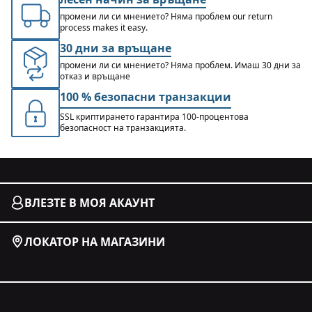
промени ли си мнението? Няма проблем our return
process makes it easy.
30 дни за връщане
промени ли си мнението? Няма проблем. Имаш 30 дни за
отказ и връщане
100 % безопасни транзакции
SSL криптирането гарантира 100-процентова
безопасност на транзакцията.
ВЛЕЗТЕ В МОЯ АКАУНТ
ЛОКАТОР НА МАГАЗИНИ