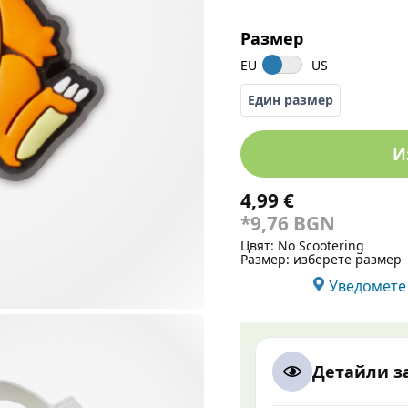
Размер
EU
US
Един размер
И
4,99 €
*9,76 BGN
Цвят:
No Scootering
Размер:
изберете размер
Уведомете 
Детайли з