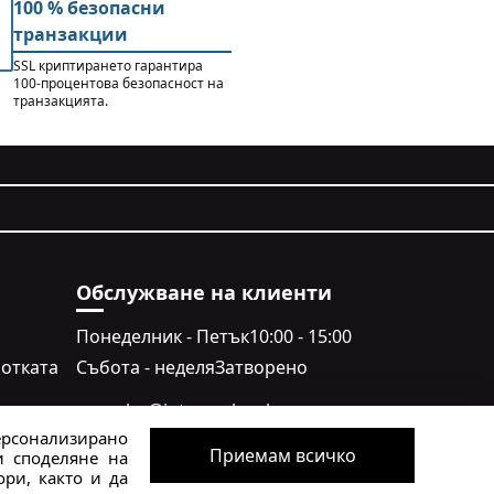
100 % безопасни
транзакции
SSL криптирането гарантира
100-процентова безопасност на
транзакцията.
Обслужване на клиенти
Понеделник - Петък
10:00 - 15:00
отката
Събота - неделя
Затворено
crocs.bg@intersocks.pl
сността
ерсонализирано
+359
Приемам всичко
и споделяне на
ри, както и да