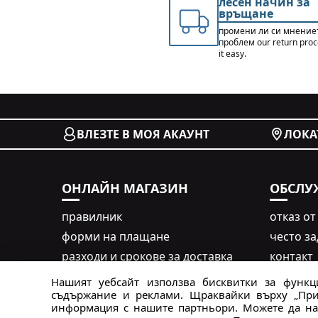
лесен начин за
връщане
промени ли си мнение
проблем our return pro
it easy.
ВЛЕЗТЕ В МОЯ АКАУНТ
ЛОКА
ОНЛАЙН МАГАЗИН
ОБСЛУ
правилник
oтказ от
форми на плащане
често з
разходи и срокове за доставка
контакт
таблица с размери
формуля
Нашият уебсайт използва бисквитки за функци
съдържание и реклами. Щраквайки върху „Прие
бюлети
информация с нашите партньори. Можете да нау