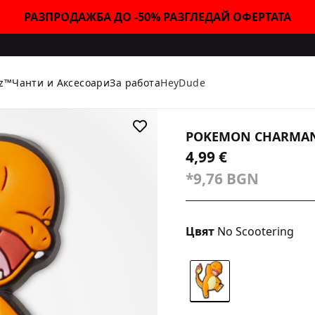
РАЗПРОДАЖБА ДО -50% РАЗГЛЕДАЙ ОФЕРТАТА
tz™
Чанти и Аксесоари
За работа
HeyDude
POKEMON CHARMA
4,99 €
*9,76 BGN
Цвят
No Scootering