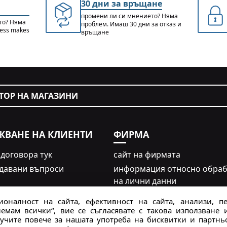
30 дни за връщане
промени ли си мнението? Няма
то? Няма
проблем. Имаш 30 дни за отказ и
cess makes
връщане
ТОР НА МАГАЗИНИ
ЖВАНЕ НА КЛИЕНТИ
ФИРМА
 договора тук
сайт на фирмата
адавани въпроси
информация относно обраб
на лични данни
oрган, отговорен за безопа
ра за рекламация
оналност на сайта, ефективност на сайта, анализи, п
на продукта
мам всички“, вие се съгласявате с такова използване 
н
чите повече за нашата употреба на бисквитки и партньо
Правила за използване на