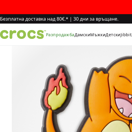
Безплатна доставка над 80€.*
|
30 дни за връщане.
Разпродажба
Дамски
Мъжки
Детски
Jibbi