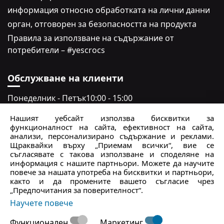
информация относно обработката на лични данни
oрган, отговорен за безопасността на продукта
Правила за използване на съдържание от
потребители – #yescrocs
Обслужване на клиенти
Понеделник - Петък
10:00 - 15:00
Събота - неделя
Затворено
Нашият уебсайт използва бисквитки за
функционалност на сайта, ефективност на сайта,
crocs.bg@intersocks.pl
анализи, персонализирано съдържание и реклами.
Щраквайки върху „Приемам всички“, вие се
+359
съгласявате с такова използване и споделяне на
информация с нашите партньори. Можете да научите
повече за нашата употреба на бисквитки и партньори,
Изпрати
както и да промените вашето съгласие чрез
„Предпочитания за поверителност“.
Приемам
Политиката за поверителност
.
Научете повече
Функционален
Маркетинг