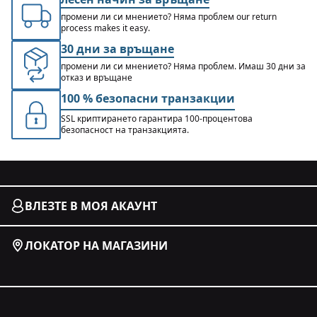
промени ли си мнението? Няма проблем our return
process makes it easy.
30 дни за връщане
промени ли си мнението? Няма проблем. Имаш 30 дни за
отказ и връщане
100 % безопасни транзакции
SSL криптирането гарантира 100-процентова
безопасност на транзакцията.
ВЛЕЗТЕ В МОЯ АКАУНТ
ЛОКАТОР НА МАГАЗИНИ