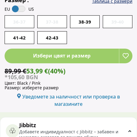
Таблица с размери
EU
US
36-37
37-38
38-39
39-40
41-42
42-43
Избери цвят и размер
89,99 €
53,99 €
(40%)
*105,60 BGN
Цвят:
Black / Pink
Размер:
изберете размер
Уведомете за наличност или проверка в
магазините
Jibbitz
Добавете индивидуалност с Jibbitz – забавен и