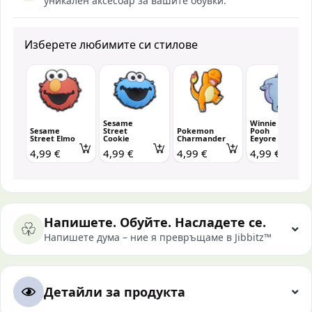
уникален аксесоар за вашите обувки.
Изберете любимите си стилове
Sesame
Winnie the
Sesame
Street
Pokemon
Pooh
Street Elmo
Cookie
Charmander
Eeyore
4,99 €
4,99 €
4,99 €
4,99 €
Напишете. Обуйте. Насладете се.
Напишете дума – ние я превръщаме в Jibbitz™
Детайли за продукта