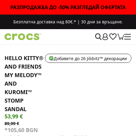
РАЗПРОДАЖБА ДО -50% РАЗГЛЕДАЙ ОФЕРТАТА
Безплатна доставка над 80€.*
|
30 дни за връщане.
HELLO KITTY®
Добавете до 26 Jibbitz™ декорации
AND FRIENDS
MY MELODY™
AND
KUROMI™
STOMP
SANDAL
53,99 €
89,99 €
*105,60 BGN