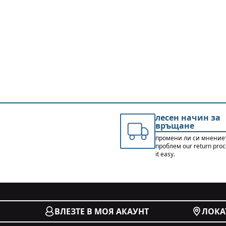
лесен начин за
връщане
промени ли си мнение
проблем our return pro
it easy.
ВЛЕЗТЕ В МОЯ АКАУНТ
ЛОКА