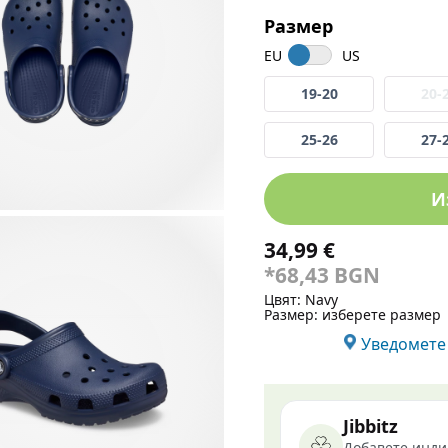
Размер
EU
US
19-20
20-
25-26
27-
И
34,99 €
*68,43 BGN
Цвят:
Navy
Размер:
изберете размер
Уведомете 
Jibbitz
Добавете индив