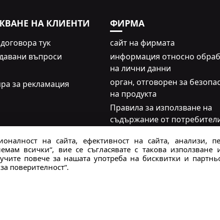
ЖВАНЕ НА КЛИЕНТИ
ФИРМА
 договора тук
сайт на фирмата
адавани въпроси
информация относно обраб
на лични данни
oрган, отговорен за безопа
ра за рекламация
на продукта
н
Правила за използване на
съдържание от потребители
#yescrocs
оналност на сайта, ефективност на сайта, анализи, п
мам всички“, вие се съгласявате с такова използване 
чите повече за нашата употреба на бисквитки и партньо
за поверителност“.
а само с информационна цел и се основават на фиксиран курс на
|