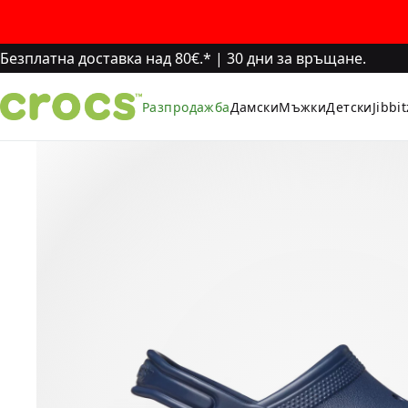
Безплатна доставка над 80€.*
|
30 дни за връщане.
Разпродажба
Дамски
Мъжки
Детски
Jibbi