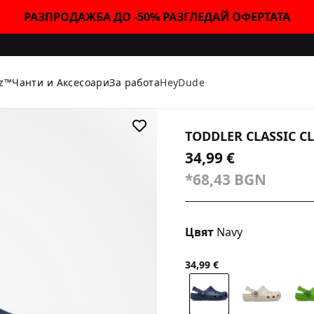
РАЗПРОДАЖБА ДО -50% РАЗГЛЕДАЙ ОФЕРТАТА
tz™
Чанти и Аксесоари
За работа
HeyDude
TODDLER CLASSIC C
34,99 €
*68,43 BGN
Цвят
Navy
34,99 €