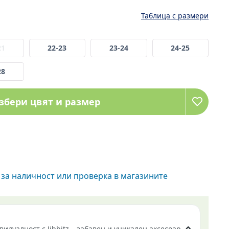
Таблица с размери
21
22-23
23-24
24-25
28
збери цвят и размер
за наличност или проверка в магазините
идуалност с Jibbitz – забавен и уникален аксесоар