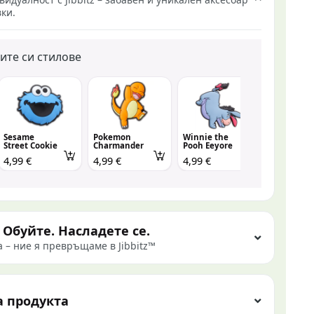
ки.
ите си стилове
Sesame
Pokemon
Winnie the
Cartoon T
Street Cookie
Charmander
Pooh Eeyore
Rex
4,99 €
4,99 €
4,99 €
4,99 €
Обуйте. Насладете се.
 – ние я превръщаме в Jibbitz™
а продукта