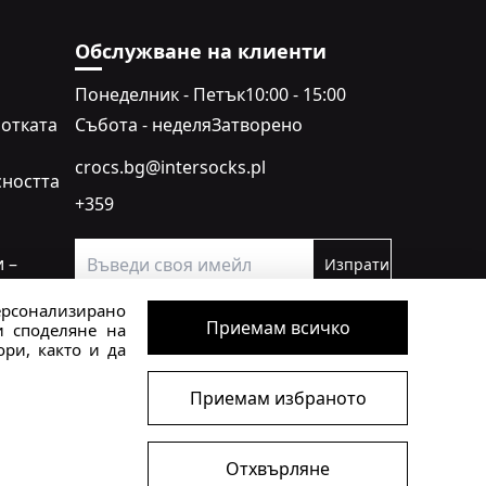
Обслужване на клиенти
Понеделник - Петък
10:00 - 15:00
отката
Събота - неделя
Затворено
crocs.bg@intersocks.pl
сността
+359
 –
Изпрати
ерсонализирано
Приемам
Политиката за
Приемам всичко
и споделяне на
поверителност
.
ри, както и да
 конвертиране от 1 EUR = 1.95583 BGN.
Приемам избраното
Отхвърляне
2026 ARKROD Sp. z o.o.