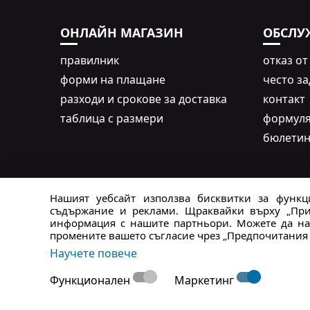
ОНЛАЙН МАГАЗИН
ОБСЛУ
правилник
oтказ от
форми на плащане
често з
разходи и срокове за доставка
контакт
таблица с размери
формуля
бюлети
Нашият уебсайт използва бисквитки за функци
съдържание и реклами. Щраквайки върху „Прие
информация с нашите партньори. Можете да нау
промените вашето съгласие чрез „Предпочитания 
*Всички цени, показани в български лева (BGN), с
Научете повече
Функционален
Маркетинг