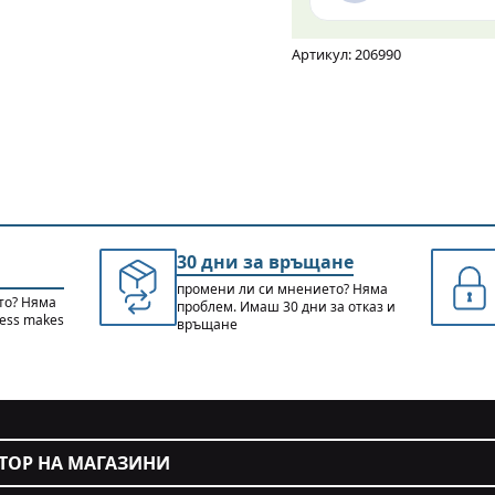
Артикул: 206990
30 дни за връщане
промени ли си мнението? Няма
то? Няма
проблем. Имаш 30 дни за отказ и
cess makes
връщане
ТОР НА МАГАЗИНИ