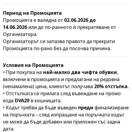
Период на Промоцията
Промоцията е валидна от
02
.06.2026
до
14
.06.2026
или до по-ранното ѝ прекратяване от
Организатора.
Организаторът си запазва правото да прекрати
Промоцията по-рано без да посочва причина.
Условия на Промоцията
• При покупка на
най-малко два чифта обувки
,
включени в промоцията и предлагани на редовна
(ненамалена) цена, клиентът получава
20% отстъпка
.
• Отстъпката се прилага след въвеждане на промо
кода
DVA
20
в кошницата.
• Кодът трябва да бъде въведен
преди
финализиране
на поръчката – след изпращане на поръчката кодът
не може да бъде добавен или приложен със задна
дата.