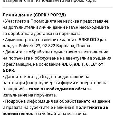
възпрепятстват използването на промо кода.
Лични данни (GDPR / РОРЗД)
• Участието в Промоцията не изисква предоставяне
на допълнителни лични данни извън необходимите
за обработка и доставка на поръчката.
• Администратор на личните данни е
ARKROD Sp. z
o.o.
, ул. Poleczki 23, 02-822 Варшава, Полша.
• Данните се обработват единствено за изпълнение
на поръчката и обслужване на евентуални връщания
и рекламации, на основание
чл. 6, ал. 1, б. „б“ от
GDPR
.
• Данните могат да бъдат предоставяни на
партньори (напр. куриерски фирми и оператори на
плащания) –
само в необходимия обем
за
изпълнение на поръчката.
• Подробна информация за обработването на данни
и правата на субектите е налична в
Политиката за
поверителност
на уебсайта на магазина.