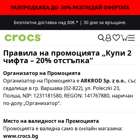
РАЗПРОДАЖБА ДО -50% РАЗГЛЕДАЙ ОФЕРТАТА
Безплатна доставка над 80€.*
|
30 дни за връщане.
Правила на промоцията „Купи 2
чифта – 20% отстъпка”
Организатор на Промоцията
Организатор на Промоцията е
ARKROD Sp. z o.o.
, със
седалище в гр. Варшава (02-822), ул. Poleczki 23,
Полша, NIP: 1231181580, REGON: 141767880, наричан
по-долу „Организатор“.
Място на валидност на Промоцията
Промоцията е валидна само в онлайн магазина:
www.crocs.b
g