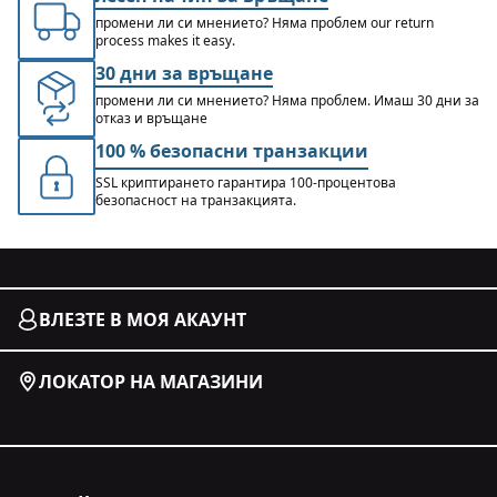
промени ли си мнението? Няма проблем our return
process makes it easy.
30 дни за връщане
промени ли си мнението? Няма проблем. Имаш 30 дни за
отказ и връщане
100 % безопасни транзакции
SSL криптирането гарантира 100-процентова
безопасност на транзакцията.
ВЛЕЗТЕ В МОЯ АКАУНТ
ЛОКАТОР НА МАГАЗИНИ