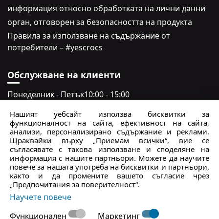
информация относно обработката на лични данни
oрган, отговорен за безопасността на продукта
Правила за използване на съдържание от
потребители – #yescrocs
Обслужване на клиенти
Понеделник - Петък
10:00 - 15:00
Събота - неделя
Затворено
Нашият уебсайт използва бисквитки за
функционалност на сайта, ефективност на сайта,
crocs.bg@intersocks.pl
анализи, персонализирано съдържание и реклами.
Щраквайки върху „Приемам всички“, вие се
+359
съгласявате с такова използване и споделяне на
информация с нашите партньори. Можете да научите
повече за нашата употреба на бисквитки и партньори,
Изпрати
както и да промените вашето съгласие чрез
„Предпочитания за поверителност“.
Приемам
Политиката за поверителност
.
Научете повече
Функционален
Маркетинг