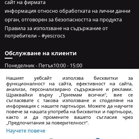
сайт на фирмата
информация относно обработката на лични данни
oрган, отговорен за безопасността на продукта
Правила за използване на съдържание от
потребители – #yescrocs
Обслужване на клиенти
Понеделник - Петък
10:00 - 15:00
Събота - неделя
Затворено
Нашият уебсайт използва бисквитки за
функционалност на сайта, ефективност на сайта,
crocs.bg@intersocks.pl
анализи, персонализирано съдържание и реклами.
Щраквайки върху „Приемам всички“, вие се
+359
съгласявате с такова използване и споделяне на
информация с нашите партньори. Можете да научите
повече за нашата употреба на бисквитки и партньори,
Изпрати
както и да промените вашето съгласие чрез
„Предпочитания за поверителност“.
Приемам
Политиката за поверителност
.
Научете повече