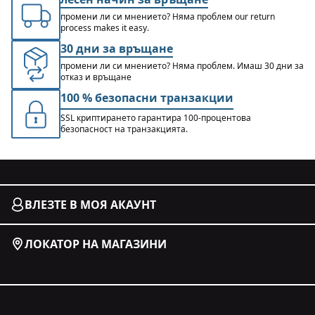
промени ли си мнението? Няма проблем our return
process makes it easy.
30 дни за връщане
промени ли си мнението? Няма проблем. Имаш 30 дни за
отказ и връщане
100 % безопасни транзакции
SSL криптирането гарантира 100-процентова
безопасност на транзакцията.
ВЛЕЗТЕ В МОЯ АКАУНТ
ЛОКАТОР НА МАГАЗИНИ