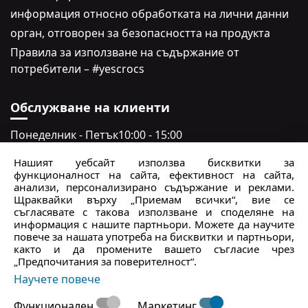
информация относно обработката на лични данни
oрган, отговорен за безопасността на продукта
Правила за използване на съдържание от
потребители – #yescrocs
Обслужване на клиенти
Понеделник - Петък
10:00 - 15:00
Събота - неделя
Затворено
Нашият уебсайт използва бисквитки за
функционалност на сайта, ефективност на сайта,
crocs.bg@intersocks.pl
анализи, персонализирано съдържание и реклами.
Щраквайки върху „Приемам всички“, вие се
+359
съгласявате с такова използване и споделяне на
информация с нашите партньори. Можете да научите
повече за нашата употреба на бисквитки и партньори,
Изпрати
както и да промените вашето съгласие чрез
„Предпочитания за поверителност“.
Приемам
Политиката за поверителност
.
Научете повече
Функционален
Маркетинг