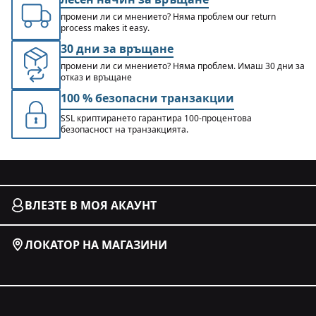
промени ли си мнението? Няма проблем our return
process makes it easy.
30 дни за връщане
промени ли си мнението? Няма проблем. Имаш 30 дни за
отказ и връщане
100 % безопасни транзакции
SSL криптирането гарантира 100-процентова
безопасност на транзакцията.
ВЛЕЗТЕ В МОЯ АКАУНТ
ЛОКАТОР НА МАГАЗИНИ