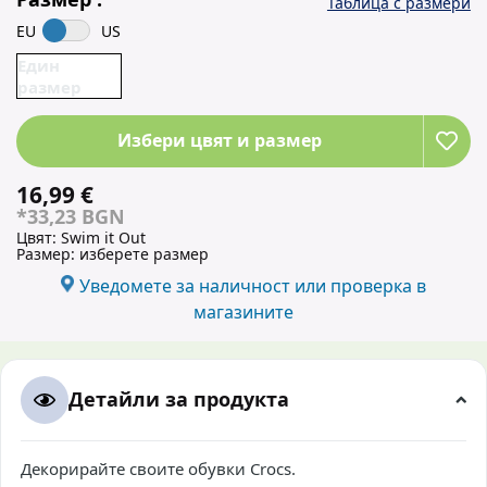
Таблица с размери
EU
US
Един
размер
Избери цвят и размер
16,99 €
*33,23 BGN
Цвят:
Swim it Out
Размер:
изберете размер
Уведомете за наличност или проверка в
магазините
Детайли за продукта
Декорирайте своите обувки Crocs.