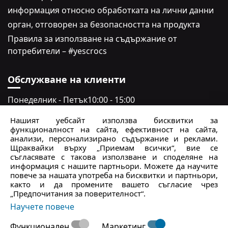
информация относно обработката на лични данни
oрган, отговорен за безопасността на продукта
Правила за използване на съдържание от
потребители – #yescrocs
Обслужване на клиенти
Понеделник - Петък
10:00 - 15:00
Събота - неделя
Затворено
Нашият уебсайт използва бисквитки за
функционалност на сайта, ефективност на сайта,
crocs.bg@intersocks.pl
анализи, персонализирано съдържание и реклами.
Щраквайки върху „Приемам всички“, вие се
+359
съгласявате с такова използване и споделяне на
информация с нашите партньори. Можете да научите
повече за нашата употреба на бисквитки и партньори,
Изпрати
както и да промените вашето съгласие чрез
„Предпочитания за поверителност“.
Приемам
Политиката за поверителност
.
Научете повече
Функционален
Маркетинг