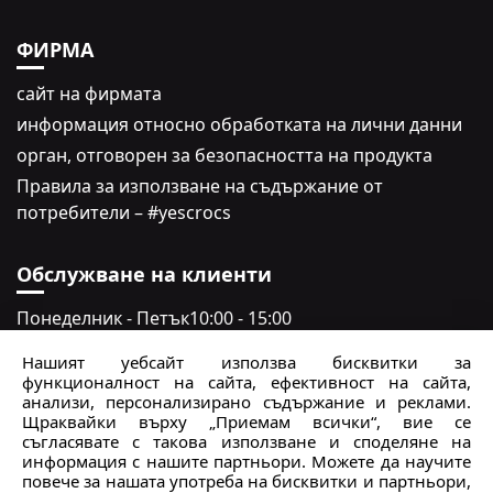
ФИРМА
сайт на фирмата
информация относно обработката на лични данни
oрган, отговорен за безопасността на продукта
Правила за използване на съдържание от
потребители – #yescrocs
Обслужване на клиенти
Понеделник - Петък
10:00 - 15:00
Събота - неделя
Затворено
Нашият уебсайт използва бисквитки за
функционалност на сайта, ефективност на сайта,
crocs.bg@intersocks.pl
анализи, персонализирано съдържание и реклами.
Щраквайки върху „Приемам всички“, вие се
+359
съгласявате с такова използване и споделяне на
информация с нашите партньори. Можете да научите
повече за нашата употреба на бисквитки и партньори,
Изпрати