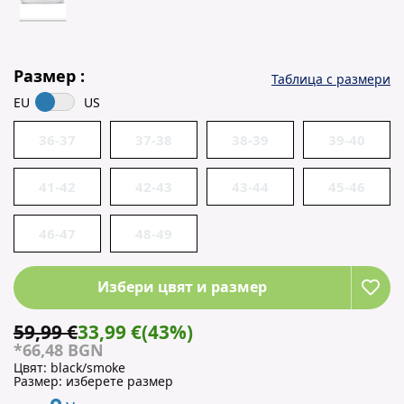
Размер :
Таблица с размери
EU
US
36-37
37-38
38-39
39-40
41-42
42-43
43-44
45-46
46-47
48-49
Избери цвят и размер
59,99 €
33,99 €
(43%)
*66,48 BGN
Цвят:
black/smoke
Размер:
изберете размер