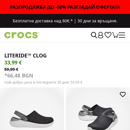
РАЗПРОДАЖБА ДО -50% РАЗГЛЕДАЙ ОФЕРТАТА
Безплатна доставка над 80€.*
|
30 дни за връщане.
LITERIDE™ CLOG
33,99 €
59,99 €
*66,48 BGN
Най-добра цена в последните 30 дни:
59,99
€