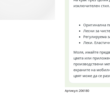
изключителен стил.
Oригинална п
Лесни за чист
Регулируема з
Леки. Еластич
Моля, имайте предв
цвета или приложен
производствени мет
екраните на мобилн
цвят може да се раз
Артикул: 206180