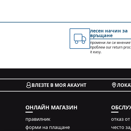
лесен начин за
връщане
промени ли си мнение
проблем our return pro
it easy.
ВЛЕЗТЕ В МОЯ АКАУНТ
ЛОКА
ОНЛАЙН МАГАЗИН
ОБСЛУ
правилник
oтказ от
форми на плащане
често з