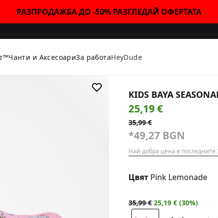
РАЗПРОДАЖБА ДО -50% РАЗГЛЕДАЙ ОФЕРТАТА
tz™
Чанти и Аксесоари
За работа
HeyDude
KIDS BAYA SEASONA
25,19 €
35,99 €
*49,27 BGN
Най-добра цена в последните 
Цвят
Pink Lemonade
35,99 €
25,19 € (30%)