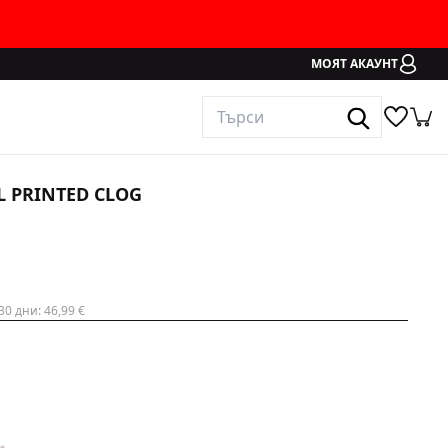
МОЯТ АКАУНТ
L PRINTED CLOG
30 дни:
46,99
€