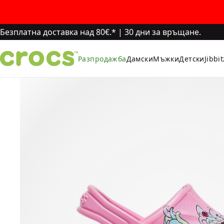
Безплатна доставка над 80€.*
|
30 дни за връщане.
Разпродажба
Дамски
Мъжки
Детски
Jibbi