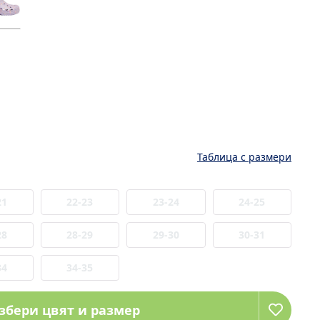
Таблица с размери
21
22-23
23-24
24-25
28
28-29
29-30
30-31
34
34-35
збери цвят и размер