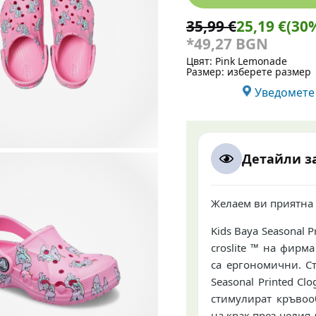
35,99 €
25,19 €
(30
*49,27 BGN
Цвят:
Pink Lemonade
Размер:
изберете размер
Уведомете 
Детайли з
Желаем ви приятна иг
Kids Baya Seasonal 
croslite ™ на фирма
са ергономични.
С
Seasonal Printed C
стимулират кръво
на крак през целия 