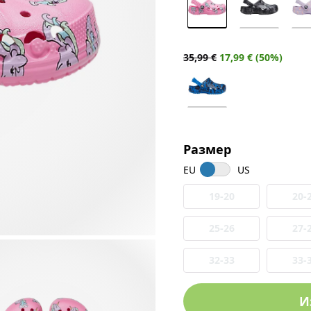
35,99 €
17,99 € (50%)
Размер
EU
US
19-20
20-
25-26
27-
32-33
33-
И