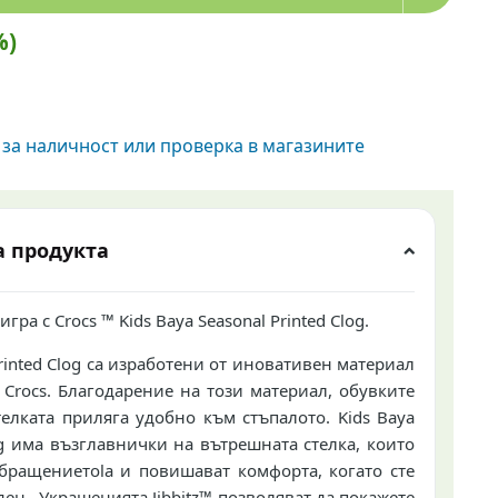
%)
за наличност или проверка в магазините
а продукта
ра с Crocs ™ Kids Baya Seasonal Printed Clog.
Printed Clog са изработени от иновативен материал
 Crocs.
Благодарение на този материал, обувките
телката приляга удобно към стъпалото.
Kids Baya
log има възглавнички на вътрешната стелка, които
обращението
la и повишават комфорта, когато сте
ден
.
Украшенията Jibbitz™ позволяват да покажете